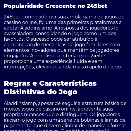
Popularidade Crescente no 245bet
245bet, conhecido por sua ampla gama de jogos de
cassino online, foi uma das primeiras plataformas a
adotar Aladdinslamp. A resposta dos jogadores foi
avassaladora, consolidando o jogo como um dos
favoritos. O sucesso pode ser atribuído à
combinação de mecânicas de jogo familiares com
elementos inovadores que mantêm os jogadores
engajados. Além disso, a interface do 245bet
proporciona uma experiência fluida e sem
interrupções, elevando ainda mais o apelo do jogo.
Regras e Características
Distintivas do Jogo
Aladdinslamp, apesar de seguir a estrutura básica de
muitos jogos de cassino online, apresenta suas
próprias nuances que o distinguem. Os jogadores
iniciam o jogo com uma série de bobinas e linhas de
pagamento, que devem alinhar de maneira a formar