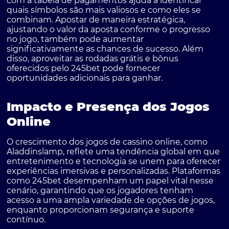
com a tabela de pagamentos ajuda a identificar
quais símbolos são mais valiosos e como eles se
combinam. Apostar de maneira estratégica,
ajustando o valor da aposta conforme o progresso
no jogo, também pode aumentar
significativamente as chances de sucesso. Além
disso, aproveitar as rodadas grátis e bônus
oferecidos pelo 245bet pode fornecer
oportunidades adicionais para ganhar.
Impacto e Presença dos Jogos
Online
O crescimento dos jogos de cassino online, como
Aladdinslamp, reflete uma tendência global em que
entretenimento e tecnologia se unem para oferecer
experiências imersivas e personalizadas. Plataformas
como 245bet desempenham um papel vital nesse
cenário, garantindo que os jogadores tenham
acesso a uma ampla variedade de opções de jogos,
enquanto proporcionam segurança e suporte
contínuo.