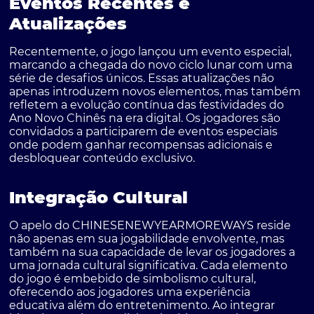
Eventos Recentes e
Atualizações
Recentemente, o jogo lançou um evento especial,
marcando a chegada do novo ciclo lunar com uma
série de desafios únicos. Essas atualizações não
apenas introduzem novos elementos, mas também
refletem a evolução contínua das festividades do
Ano Novo Chinês na era digital. Os jogadores são
convidados a participarem de eventos especiais
onde podem ganhar recompensas adicionais e
desbloquear conteúdo exclusivo.
Integração Cultural
O apelo do CHINESENEWYEARMOREWAYS reside
não apenas em sua jogabilidade envolvente, mas
também na sua capacidade de levar os jogadores a
uma jornada cultural significativa. Cada elemento
do jogo é embebido de simbolismo cultural,
oferecendo aos jogadores uma experiência
educativa além do entretenimento. Ao integrar