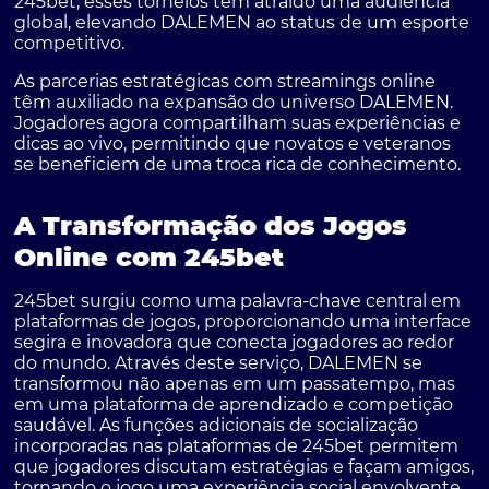
245bet, esses torneios têm atraído uma audiência
global, elevando DALEMEN ao status de um esporte
competitivo.
As parcerias estratégicas com streamings online
têm auxiliado na expansão do universo DALEMEN.
Jogadores agora compartilham suas experiências e
dicas ao vivo, permitindo que novatos e veteranos
se beneficiem de uma troca rica de conhecimento.
A Transformação dos Jogos
Online com 245bet
245bet surgiu como uma palavra-chave central em
plataformas de jogos, proporcionando uma interface
segira e inovadora que conecta jogadores ao redor
do mundo. Através deste serviço, DALEMEN se
transformou não apenas em um passatempo, mas
em uma plataforma de aprendizado e competição
saudável. As funções adicionais de socialização
incorporadas nas plataformas de 245bet permitem
que jogadores discutam estratégias e façam amigos,
tornando o jogo uma experiência social envolvente.