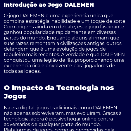
Introdução ao Jogo DALEMEN
O jogo DALEMEN é uma experiência única que
combina estratégia, habilidade e um toque de sorte.
Com origens ainda em debate, este jogo fascinante
ganhou popularidade rapidamente em diversas
partes do mundo. Enquanto alguns afirmam que
suas raízes remontam a civilizações antigas, outros
defendem que é uma evolução de jogos de
tabuleiro mais recentes. A verdade é que DALEMEN
conquistou uma legião de fãs, proporcionando uma
experiência rica e envolvente para jogadores de
todas as idades.
O Impacto da Tecnologia nos
Jogos
Na era digital, jogos tradicionais como DALEMEN
não apenas sobreviveram, mas evoluíram. Graças à
tecnologia, agora é possível jogar online contra
adversários de qualquer parte do mundo.
Plataformas de jogos, como as promovidas pela