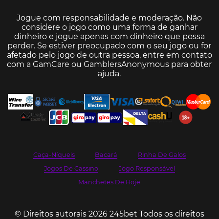
Jogue com responsabilidade e moderação. Não
considere o jogo como uma forma de ganhar
dinheiro e jogue apenas com dinheiro que possa
perder. Se estiver preocupado com o seu jogo ou for
afetado pelo jogo de outra pessoa, entre em contato
com a
GamCare
ou
GamblersAnonymous
para obter
ajuda.
Caça-Níqueis
Bacará
Rinha De Galos
Jogos De Cassino
Jogo Responsável
Manchetes De Hoje
© Direitos autorais 2026 245bet Todos os direitos