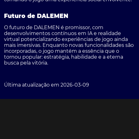
Futuro de DALEMEN
O futuro de DALEMEN é promissor, com
desenvolvimentos contínuos em IA e realidade
virtual potencializando experiências de jogo ainda
mais imersivas. Enquanto novas funcionalidades são
incorporadas, o jogo mantém a essência que o
tornou popular: estratégia, habilidade e a eterna
busca pela vitória.
Última atualização em 2026-03-09