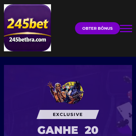
OBTER BÔNUS
EXCLUSIVE
GANHE
20