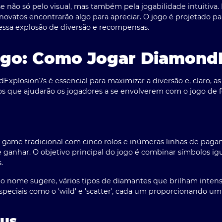
não só pelo visual, mas também pela jogabilidade intuitiva. I
ovatos encontrarão algo para apreciar. O jogo é projetado par
essa explosão de diversão e recompensas.
ogo: Como Jogar Diamond
xplosion7s é essencial para maximizar a diversão e, claro, a
s que ajudarão os jogadores a se envolverem com o jogo de f
game tradicional com cinco rolos e inúmeras linhas de paga
 ganhar. O objetivo principal do jogo é combinar símbolos igu
.
 o nome sugere, vários tipos de diamantes que brilham inten
peciais como o 'wild' e 'scatter', cada um proporcionando um
nus