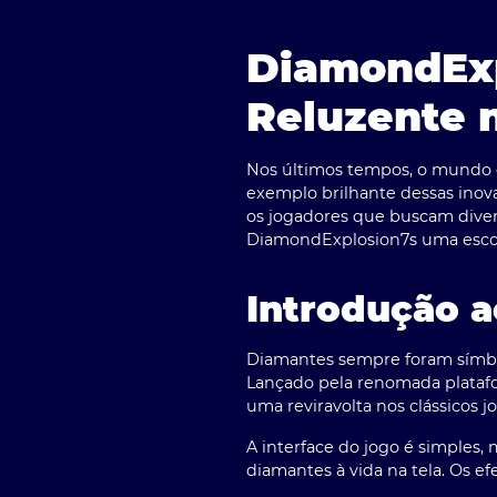
DiamondExp
Reluzente 
Nos últimos tempos, o mundo 
exemplo brilhante dessas inova
os jogadores que buscam diver
DiamondExplosion7s uma escolh
Introdução 
Diamantes sempre foram símbol
Lançado pela renomada platafo
uma reviravolta nos clássicos j
A interface do jogo é simples,
diamantes à vida na tela. Os e