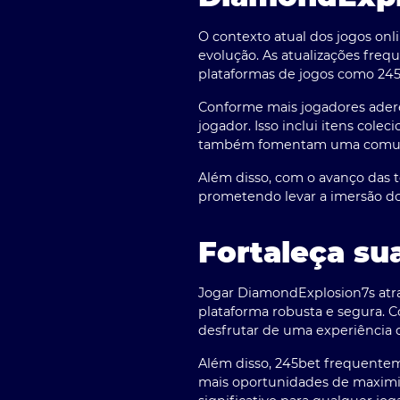
O contexto atual dos jogos on
evolução. As atualizações fre
plataformas de jogos como 245
Conforme mais jogadores adere
jogador. Isso inclui itens col
também fomentam uma comuni
Além disso, com o avanço das 
prometendo levar a imersão do
Fortaleça su
Jogar DiamondExplosion7s atr
plataforma robusta e segura. C
desfrutar de uma experiência
Além disso, 245bet frequentem
mais oportunidades de maximiz