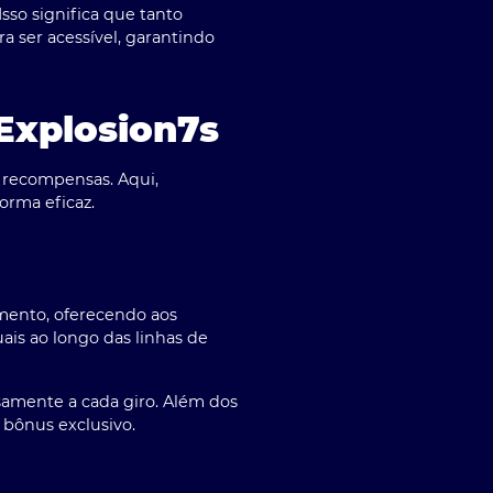
sso significa que tanto
a ser acessível, garantindo
Explosion7s
s recompensas. Aqui,
orma eficaz.
mento, oferecendo aos
ais ao longo das linhas de
samente a cada giro. Além dos
 bônus exclusivo.