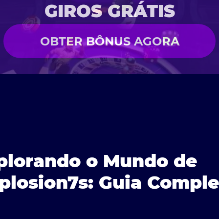
GIROS GRÁTIS
OBTER BÔNUS AGORA
xplorando o Mundo de
losion7s: Guia Comple