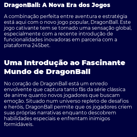
DragonBall: A Nova Era dos Jogos
A combinação perfeita entre aventura e estratégia
está aqui com o novo jogo popular, DragonBall. Este
jogo cativante tem se tornado uma sensação global,
especialmente com a recente introdução de
funcionalidades inovadoras em parceria com a
plataforma 245bet.
Uma Introdução ao Fascinante
Mundo de DragonBall
No coração de DragonBall está um enredo
envolvente que captura tanto fãs da série clássica
de anime quanto novos jogadores que buscam
emoção. Situado num universo repleto de desafios
e heróis, DragonBall permite que os jogadores criem
suas próprias narrativas enquanto descobrem
habilidades especiais e enfrentam inimigos
formidáveis.