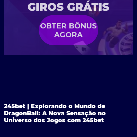
GIROS GRÁTIS
OBTER BÔNUS
AGORA
245bet | Explorando o Mundo de
DragonBall: A Nova Sensação no
Universo dos Jogos com 245bet