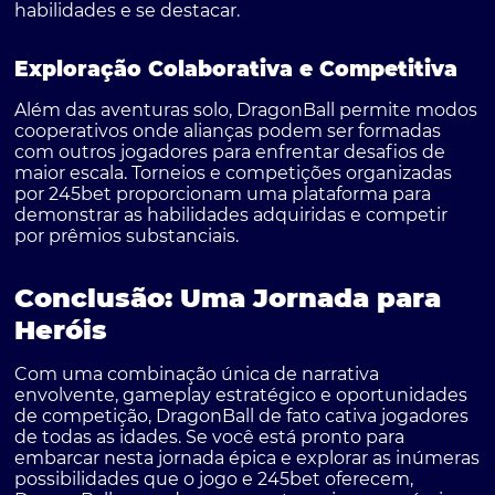
habilidades e se destacar.
Exploração Colaborativa e Competitiva
Além das aventuras solo, DragonBall permite modos
cooperativos onde alianças podem ser formadas
com outros jogadores para enfrentar desafios de
maior escala. Torneios e competições organizadas
por 245bet proporcionam uma plataforma para
demonstrar as habilidades adquiridas e competir
por prêmios substanciais.
Conclusão: Uma Jornada para
Heróis
Com uma combinação única de narrativa
envolvente, gameplay estratégico e oportunidades
de competição, DragonBall de fato cativa jogadores
de todas as idades. Se você está pronto para
embarcar nesta jornada épica e explorar as inúmeras
possibilidades que o jogo e 245bet oferecem,