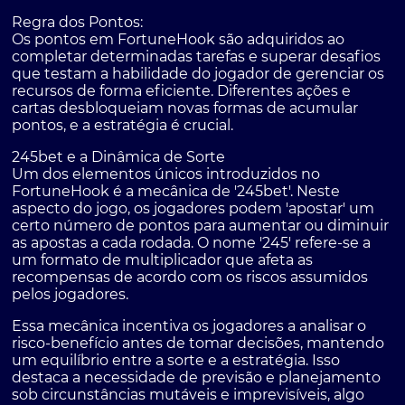
Regra dos Pontos:
Os pontos em FortuneHook são adquiridos ao
completar determinadas tarefas e superar desafios
que testam a habilidade do jogador de gerenciar os
recursos de forma eficiente. Diferentes ações e
cartas desbloqueiam novas formas de acumular
pontos, e a estratégia é crucial.
245bet e a Dinâmica de Sorte
Um dos elementos únicos introduzidos no
FortuneHook é a mecânica de '245bet'. Neste
aspecto do jogo, os jogadores podem 'apostar' um
certo número de pontos para aumentar ou diminuir
as apostas a cada rodada. O nome '245' refere-se a
um formato de multiplicador que afeta as
recompensas de acordo com os riscos assumidos
pelos jogadores.
Essa mecânica incentiva os jogadores a analisar o
risco-benefício antes de tomar decisões, mantendo
um equilíbrio entre a sorte e a estratégia. Isso
destaca a necessidade de previsão e planejamento
sob circunstâncias mutáveis e imprevisíveis, algo