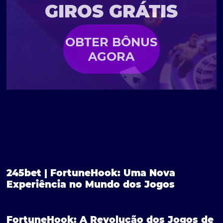
GIROS GRÁTIS
OBTER BÔNUS
AGORA
245bet | FortuneHook: Uma Nova
Experiência no Mundo dos Jogos
FortuneHook: A Revolução dos Jogos de