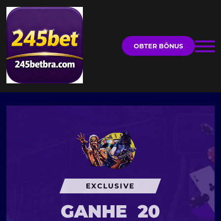
OBTER BÔNUS
EXCLUSIVE
GANHE
20