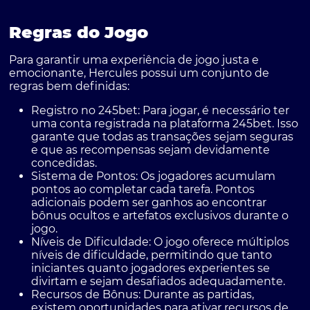
Regras do Jogo
Para garantir uma experiência de jogo justa e
emocionante,
Hercules
possui um conjunto de
regras bem definidas:
Registro no 245bet:
Para jogar, é necessário ter
uma conta registrada na plataforma 245bet. Isso
garante que todas as transações sejam seguras
e que as recompensas sejam devidamente
concedidas.
Sistema de Pontos:
Os jogadores acumulam
pontos ao completar cada tarefa. Pontos
adicionais podem ser ganhos ao encontrar
bônus ocultos e artefatos exclusivos durante o
jogo.
Níveis de Dificuldade:
O jogo oferece múltiplos
níveis de dificuldade, permitindo que tanto
iniciantes quanto jogadores experientes se
divirtam e sejam desafiados adequadamente.
Recursos de Bônus:
Durante as partidas,
existem oportunidades para ativar recursos de