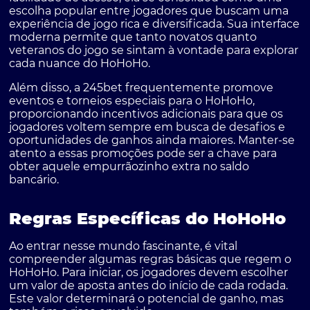
escolha popular entre jogadores que buscam uma
experiência de jogo rica e diversificada. Sua interface
moderna permite que tanto novatos quanto
veteranos do jogo se sintam à vontade para explorar
cada nuance do HoHoHo.
Além disso, a 245bet frequentemente promove
eventos e torneios especiais para o HoHoHo,
proporcionando incentivos adicionais para que os
jogadores voltem sempre em busca de desafios e
oportunidades de ganhos ainda maiores. Manter-se
atento a essas promoções pode ser a chave para
obter aquele empurrãozinho extra no saldo
bancário.
Regras Específicas do HoHoHo
Ao entrar nesse mundo fascinante, é vital
compreender algumas regras básicas que regem o
HoHoHo. Para iniciar, os jogadores devem escolher
um valor de aposta antes do início de cada rodada.
Este valor determinará o potencial de ganho, mas