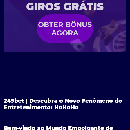
GIROS GRÁTIS
OBTER BÔNUS
AGORA
245bet | Descubra o Novo Fenômeno do
Entretenimento: HoHoHo
Bem-vindo ao Mundo Empolgante de