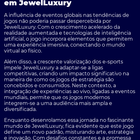
em JewelLuxury
A influência de eventos globais nas tendências de
jogos não poderia passar despercebida por
JewelLuxury. Com o crescimento acelerado da
realidade aumentada
e tecnologias de inteligência
artificial, o jogo incorpora elementos que permitem
uma experiência imersiva, conectando o mundo
virtual ao físico.
Além disso, a crescente valorização dos
e-sports
impele JewelLuxury a adaptar-se a ligas
competitivas, criando um impacto significativo na
maneira de como os jogos de estratégia são
concebidos e consumidos. Neste contexto, a
integração de experiências ao vivo, ligadas a eventos
mundiais, permite que os jogos modernos
integrem-se a uma audiência mais ampla e
diversificada.
Enquanto desenrolamos essa jornada no fascinante
mundo de
JewelLuxury
, fica evidente que este jogo
define um novo padrão, misturando arte, estratégia
e inovação. Com desafios constantes e a promessa