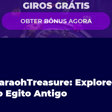
GIROS GRÁTIS
OBTER BÔNUS AGORA
araohTreasure: Explore
o Egito Antigo