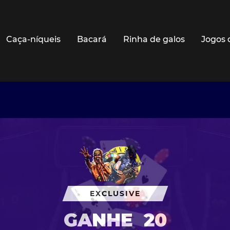
Caça-níqueis
Bacará
Rinha de galos
Jogos 
EXCLUSIVE
GANHE
20