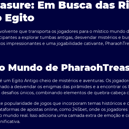
asure: Em Busca das R
 Egito
olvente que transporta os jogadores para o místico mundo do 
cipantes a explorar tumbas antigas, desvendar mistérios e bu
os impressionantes e uma jogabilidade cativante, PharaohT
ao Mundo de PharaohTrea
é um Egito Antigo cheio de mistérios e aventuras. Os jogad
ado a desvendar os enigmas das pirâmides e a encontrar os l
a desafios únicos, combinando elementos de quebra-cabeça c
 popularidade de jogos que incorporam temas históricos e c
aformas de apostas online, como 245bet, onde os jogadores
 mundo real. Isso adiciona uma camada extra de emoção e c
ificativa.