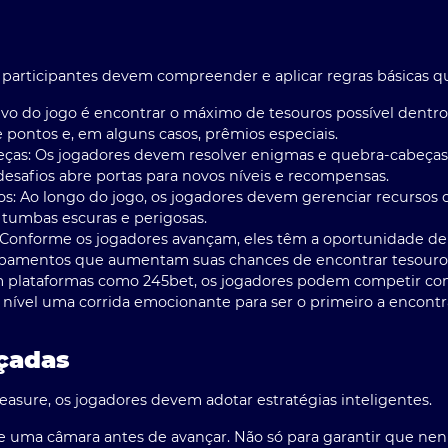
s participantes devem compreender e aplicar regras básicas q
ivo do jogo é encontrar o máximo de tesouros possível dentr
e pontos e, em alguns casos, prêmios especiais.
ças:
Os jogadores devem resolver enigmas e quebra-cabeça
desafios abre portas para novos níveis e recompensas.
s:
Ao longo do jogo, os jogadores devem gerenciar recursos
 tumbas escuras e perigosas.
Conforme os jogadores avançam, eles têm a oportunidade de 
ipamentos que aumentam suas chances de encontrar tesouros 
plataformas como 245bet, os jogadores podem competir con
nível uma corrida emocionante para ser o primeiro a encontra
çadas
asure, os jogadores devem adotar estratégias inteligentes.
 de uma câmara antes de avançar. Não só para garantir que ne