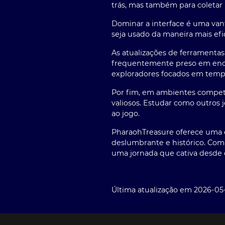
trás, mas também para coletar 
Dominar a interface é uma van
seja usado da maneira mais efi
As atualizações de ferramentas
frequentemente preso em encr
exploradores focados em tempo
Por fim, em ambientes competi
valiosos. Estudar como outros
ao jogo.
PharaohTreasure oferece uma e
deslumbrante e histórico. Com
uma jornada que cativa desde o
Última atualização em 2026-05