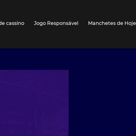
de cassino
Jogo Responsável
Manchetes de Hoje