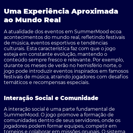
Uma Experiência Aproximada
ao Mundo Real
A atualidade dos eventos em SummerMood ecoa
acontecimentos do mundo real, refletindo festivais
de música, eventos esportivos e tendências
culturais. Esta característica faz com que o jogo
esteja em constante evolução, mantendo o
conteúdo sempre fresco e relevante. Por exemplo,
durante os meses de verão no hemisfério norte, o
jogo pode introduzir eventos inspirados em famosos
festivais de música, atraindo jogadores com desafios
temáticos e recompensas especiais.
Interação Social e Comunidade
A interação social é uma parte fundamental de
SummerMood. O jogo promove a formação de
comunidades dentro de seus servidores, onde os
jogadores podem formar equipes, competir em
torneios e colaborar em missões grupais. O sistema