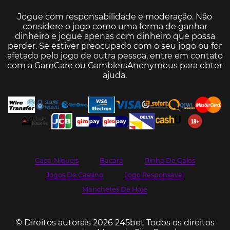
Jogue com responsabilidade e moderação. Não
considere o jogo como uma forma de ganhar
dinheiro e jogue apenas com dinheiro que possa
perder. Se estiver preocupado com o seu jogo ou for
afetado pelo jogo de outra pessoa, entre em contato
com a
GamCare
ou
GamblersAnonymous
para obter
ajuda.
Caça-Níqueis
Bacará
Rinha De Galos
Jogos De Cassino
Jogo Responsável
Manchetes De Hoje
© Direitos autorais 2026 245bet Todos os direitos