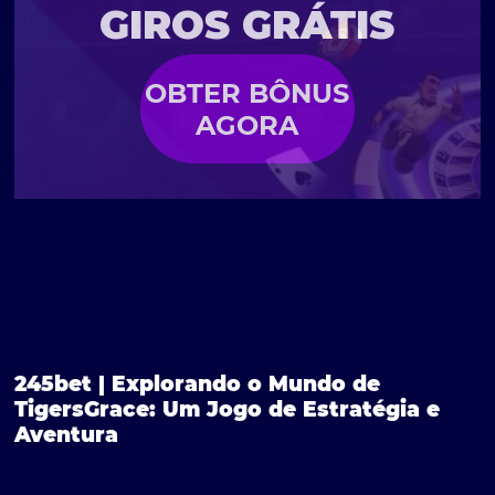
GIROS GRÁTIS
OBTER BÔNUS
AGORA
245bet | Explorando o Mundo de
TigersGrace: Um Jogo de Estratégia e
Aventura