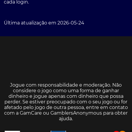
cada login.
Última atualização em 2026-05-24
Jogue com responsabilidade e moderação. Não
considere o jogo como uma forma de ganhar
dinheiro e jogue apenas com dinheiro que possa
perder. Se estiver preocupado com o seu jogo ou for
afetado pelo jogo de outra pessoa, entre em contato
com a
GamCare
ou
GamblersAnonymous
para obter
ajuda.