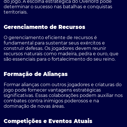
do jogo. A escolha estratégica do Overlord pode
determinar o sucesso nas batalhas e conquistas
territoriais.
Gerenciamento de Recursos
O gerenciamento eficiente de recursos é
fundamental para sustentar seus exércitos e
construir defesas. Os jogadores devem reunir
recursos naturais como madeira, pedra e ouro, que
são essenciais para o fortalecimento do seu reino.
Formação de Alianças
Formar alianças com outros jogadores e criaturas do
jogo pode fornecer vantagens estratégicas
significativas. Essas colaborações podem auxiliar nos
combates contra inimigos poderosos e na
dominação de novas áreas.
Competições e Eventos Atuais