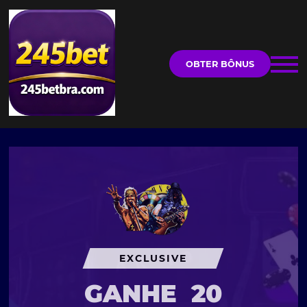
OBTER BÔNUS
EXCLUSIVE
GANHE
20