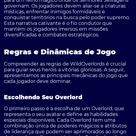
para um reino mágico onde os
Senhores Selvagens
governam. Os jogadores devem aliar-se a criaturas
místicas, enfrentar inimigos formidáveis e
conquistar territórios na busca pelo poder supremo.
Esta narrativa cativante é o fio condutor que
mantém os jogadores imersos em missões
diversificadas e combates estratégicos.
Regras e Dinâmicas de Jogo
Compreender as regras de WildOverlords é crucial
para guiar seus heróis a vitórias gloriosas. A seguir,
apresentamos as principais mecânicas do jogo que
cada jogador deve dominar.
Escolhendo Seu Overlord
O primeiro passo é a escolha de um
Overlord
, que
representa o seu avatar e define as habilidades
especiais disponíveis. Cada Overlord tem uma
combinação única de poderes mágicos e atributos
de liderança que podem ser aprimorados ao longo