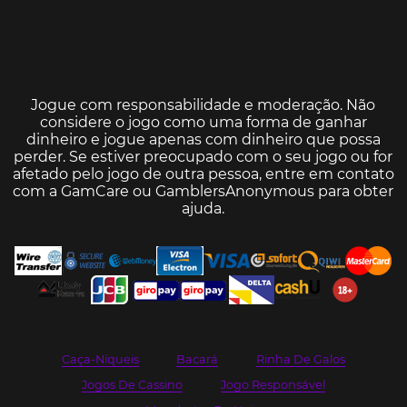
Jogue com responsabilidade e moderação. Não
considere o jogo como uma forma de ganhar
dinheiro e jogue apenas com dinheiro que possa
perder. Se estiver preocupado com o seu jogo ou for
afetado pelo jogo de outra pessoa, entre em contato
com a
GamCare
ou
GamblersAnonymous
para obter
ajuda.
Caça-Níqueis
Bacará
Rinha De Galos
Jogos De Cassino
Jogo Responsável