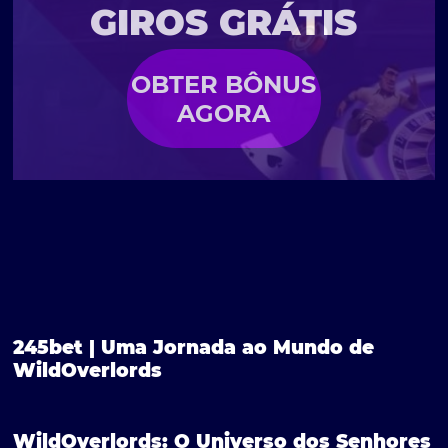
GIROS GRÁTIS
OBTER BÔNUS
AGORA
245bet | Uma Jornada ao Mundo de
WildOverlords
WildOverlords: O Universo dos Senhores